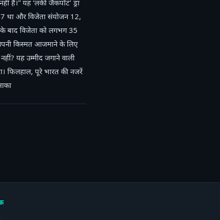
हीं है।” यह ‘लकी जैकपॉट’ ड्रा
र 947 था और विजेता संयोजन 12,
ी के बाद विजेता को लगभग 35
ग अपनी किस्मत आजमाने के लिए
नहीं? यह उम्मीद जगाने वाली
। फिलहाल, पूरे भारत की नजरें
माका
क
p