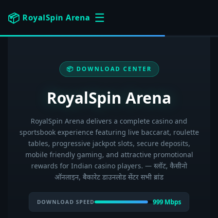
☰
📦
RoyalSpin Arena
📦 DOWNLOAD CENTER
RoyalSpin Arena
RoyalSpin Arena delivers a complete casino and
sportsbook experience featuring live baccarat, roulette
tables, progressive jackpot slots, secure deposits,
mobile friendly gaming, and attractive promotional
rewards for Indian casino players. — स्लॉट, कैसीनो
ऑनलाइन, बैकारेट डाउनलोड सेंटर सभी ब्रांड
999 Mbps
DOWNLOAD SPEED