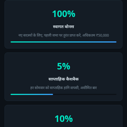
100%
स्वागत बोनस
नए सदस्यों के लिए, पहली जमा पर तुरंत प्राप्त करें, अधिकतम ₹50,000
5%
साप्ताहिक कैशबैक
हर सोमवार को साप्ताहिक हानि वापसी, असीमित बार
10%