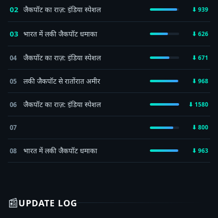
जैकपॉट का राज़: इंडिया स्पेशल
⬇ 939
भारत में लकी जैकपॉट धमाका
⬇ 626
जैकपॉट का राज़: इंडिया स्पेशल
⬇ 671
लकी जैकपॉट से रातोंरात अमीर
⬇ 968
जैकपॉट का राज़: इंडिया स्पेशल
⬇ 1580
⬇ 800
भारत में लकी जैकपॉट धमाका
⬇ 963
📰
UPDATE LOG